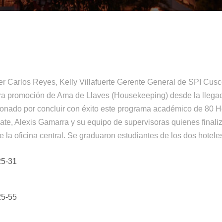
r Carlos Reyes, Kelly Villafuerte Gerente General de SPI Cusc
ra promoción de Ama de Llaves (Housekeeping) desde la llega
onado por concluir con éxito este programa académico de 80 Ho
ate, Alexis Gamarra y su equipo de supervisoras quienes final
e la oficina central. Se graduaron estudiantes de los dos hotel