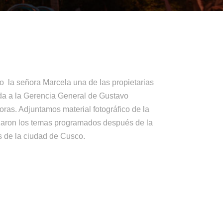
o la señora Marcela una de las propietarias
da a la Gerencia General de Gustavo
ras. Adjuntamos material fotográfico de la
izaron los temas programados después de la
es de la ciudad de Cusco.