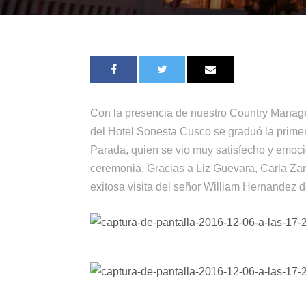
Con la presencia de nuestro Country Manage
del Hotel Sonesta Cusco se graduó la prime
Parada, quien se vio muy satisfecho y emoci
ceremonia. Gracias a Liz Guevara, Carla Zar
exitosa visita del señor William Hernandez d