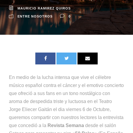
MAURICIO RAMIREZ QUIROS
ENTRE NOSOTROS
0
En medio de la lucha intensa que vive el célebre
músico español contra el cáncer y el emotivo concierto
que ofreció a sus fans en un tono nostálgico con
aroma de despedida triste y luctuosa en el Teatro
Jorge Eliecer Gaitán el dia viernes 6 de Octubre,
queremos compartir con nuestros lectores la entrevista
que concedió a la
Revista Semana
desde el salón