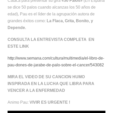
Cataca para presentar su gira
«50 Palos»
(En España
se dice 50 palos cuando alcanzas los 50 años de
edad), Pau es el líder de la agrupación autora de
grandes éxitos como:
La Flaca, Grita, Bonito, y
Depende.
CONSULTA LA ENTREVISTA COMPLETA EN
ESTE LINK
http://www.semana.com/cultura/multimedia/el-libro-de-
pau-dones-de-jarabe-de-palo-sobre-el-cancer/543082
MIRA EL VIDEO DE SU CANCION HUMO
INSPIRADA EN LA LUCHA QUE LIBRA PARA
VENCER A LA ENFERMEDAD
Animo Pau:
VIVIR ES URGENTE !