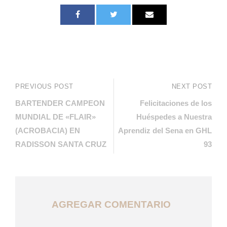
PREVIOUS POST
NEXT POST
BARTENDER CAMPEON
Felicitaciones de los
MUNDIAL DE «FLAIR»
Huéspedes a Nuestra
(ACROBACIA) EN
Aprendiz del Sena en GHL
RADISSON SANTA CRUZ
93
AGREGAR COMENTARIO