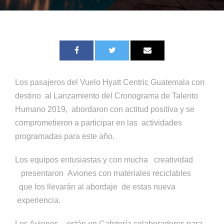
Los pasajeros del Vuelo Hyatt Centric Guatemala con
destino al Lanzamiento del Cronograma de Talento
Humano 2019, abordaron con actitud positiva y se
comprometieron a participar en las actividades
programadas para este año.
Los equipos entusiastas y con mucha creatividad
presentaron Aviones con materiales reciclables
que los llevarán al abordaje de estas nueva
experiencia.
Los Aviones están en Cafetería colaboradores para