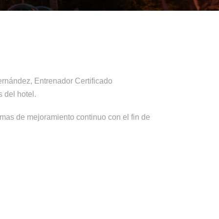
ernández, Entrenador Certificado
 del hotel.
mas de mejoramiento continuo con el fin de