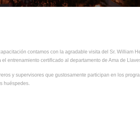
apacitación contamos con la agradable visita del Sr. William H
el entrenamiento certificado al departamento de Ama de Llaves
eros y supervisores que gustosamente participan en los progra
os huéspedes.