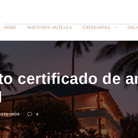
HOME
NUESTROS HOTELES
CATEGORÍAS
GHL
o certificado de a
l
NOSOTROS
0