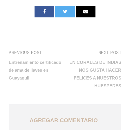
PREVIOUS POST
NEXT POST
Entrenamiento certificado
EN CORALES DE INDIAS
de ama de llaves en
NOS GUSTA HACER
Guayaquil
FELICES A NUESTROS
HUESPEDES
AGREGAR COMENTARIO