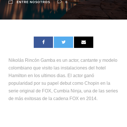
ENTRE NOSOTROS
0
Nikolás Rincón Gamba es un actor, cantante y modelo
colombiano que visito las instalaciones del hotel
Hamilton en los ultimos dias. El actor
ganó
popularidad por su papel debut como Chopin en la
serie original de FOX, Cumbia Ninja, una de las series
de más exitosas de la cadena FOX en 2014.