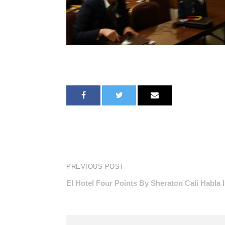
PREVIOUS POST
El Hotel Four Points By Sheraton Cali Habla 