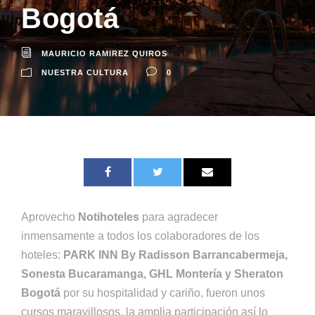
Bogotá
MAURICIO RAMIREZ QUIROS
NUESTRA CULTURA
0
Aprovecho
Notihoteles
para agradecer
inmensamente a todos los colaboradores de los
hoteles:
PARK INN By Radisson Barrancabermeja,
Sonesta Bucaramanga, GHL Montería y Sheraton
Bogotá
por su hospitalidad y cariño, fueron unos
cursos maravillosos, la amplia participación así lo