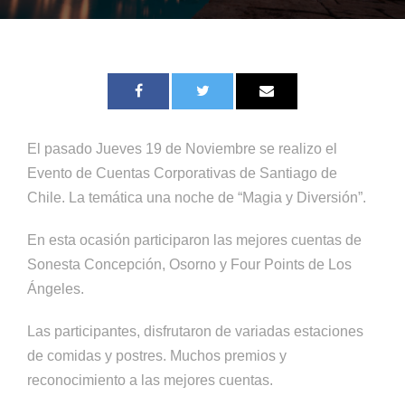
El pasado Jueves 19 de Noviembre se realizo el
Evento de Cuentas Corporativas de Santiago de
Chile. La temática una noche de “Magia y Diversión”.
En esta ocasión participaron las mejores cuentas de
Sonesta Concepción, Osorno y Four Points de Los
Ángeles.
Las participantes, disfrutaron de variadas estaciones
de comidas y postres. Muchos premios y
reconocimiento a las mejores cuentas.