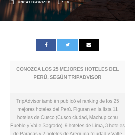
UNCATEGORIZED
0
CONOZCA LOS 25 MEJORES HOTELES DEL
PERÚ, SEGÚN TRIPADVISOR
TripAdvisor también publicó el ranking de los 25
mejores hoteles del Perú. Figuran en la lista 11
hoteles de Cusco (Cusco ciudad, Machupicchu
Pueblo y Valle Sagrado), 9 hoteles de Lima, 3 hoteles
de Paracas y 2 hoteles de Arequipa (ciudad y Valle