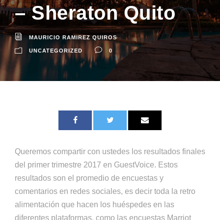
– Sheraton Quito
MAURICIO RAMIREZ QUIROS
UNCATEGORIZED
0
Queremos compartir con ustedes los resultados finales
del primer trimestre 2017 en GuestVoice. Estos
resultados son el promedio de encuestas y
comentarios en redes sociales, es decir toda la retro
alimentación que hacen los huéspedes en las
diferentes plataformas, como las encuestas Marriot