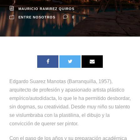
MAURICIO RAMIREZ QUIROS
ENTRE NOSOTROS
0
Edgardo Suarez Manotas (Barranquilla, 1957),
arquitecto de profesión y apasionado artista plástico
empírico/autodidacta, lo que le ha permitido desbordar,
sin dogmas, su creatividad. Desde muy niño su talento
se vislumbraba con la plastilina, el dibujo y la
convicción de querer ser pintor.
Con el paso de los años y su preparación académica