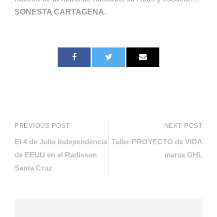
SONESTA CARTAGENA.
PREVIOUS POST
NEXT POST
El 4 de Julio Independencia
Taller PROYECTO de VIDA
de EEUU en el Radisson
marca GHL
Santa Cruz