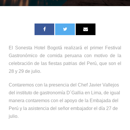
El Sonesta Hotel Bogotá realizará el primer Festival
Gastronómico de comida peruana con motivo de la
celebración de las fiestas patrias del Perú, que son el
28 y 29 de julio.
Contaremos con la presencia del Chef Javier Vallejos
del instituto de gastronomía D´Gallia en Lima, de igual
manera contaremos con el apoyo de la Embajada del
Perú y la asistencia del señor embajador el día 27 de
julio.