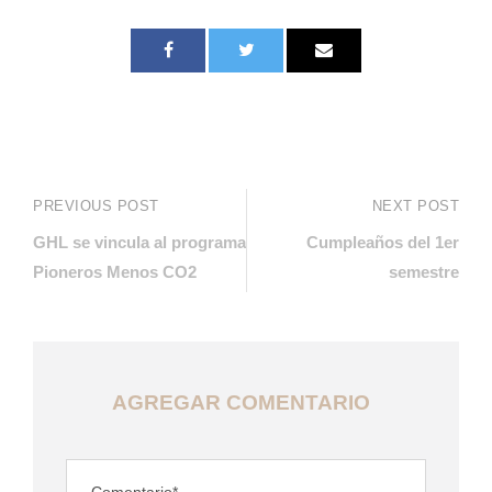
PREVIOUS POST
NEXT POST
GHL se vincula al programa
Cumpleaños del 1er
Pioneros Menos CO2
semestre
AGREGAR COMENTARIO