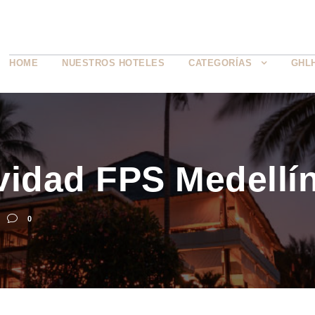
HOME
NUESTROS HOTELES
CATEGORÍAS
GHL
vidad FPS Medellí
0