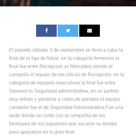
El pasado sábado 3 de septiembre se lleva a cabo la
final de la liga de futsal, en la categoría femenino la
final fue entre Recepcion vs Mercadeo siendo el
campeón el equipo de las chicas de Recepción, en la
categoría de equipos masculinos la final fue entre
Steward vs Seguridad administrativa, en un partido
muy reñido y yéndose a cobro de penales el equipo
campeón fue el de Seguridad Administrativa.Fue una
tarde donde se contó con la compañía de los
familiares de los jugadores que sacaron su tiempo
para apoyarlos en la gran final.