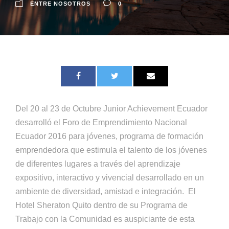
ENTRE NOSOTROS
0
Del 20 al 23 de Octubre Junior Achievement Ecuador
desarrolló el Foro de Emprendimiento Nacional
Ecuador 2016 para jóvenes, programa de formación
emprendedora que estimula el talento de los jóvenes
de diferentes lugares a través del aprendizaje
expositivo, interactivo y vivencial desarrollado en un
ambiente de diversidad, amistad e integración. El
Hotel Sheraton Quito dentro de su Programa de
Trabajo con la Comunidad es auspiciante de esta