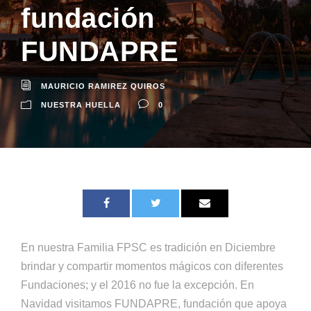
fundación
FUNDAPRE
MAURICIO RAMIREZ QUIROS
NUESTRA HUELLA
0
En nuestra Familia FPSC es tradición en Diciembre
brindar y compartir momentos mágicos con diferentes
Fundaciones; y el 2016 no fue la excepción. En
Navidad visitamos FUNDAPRE, fundación que apoya