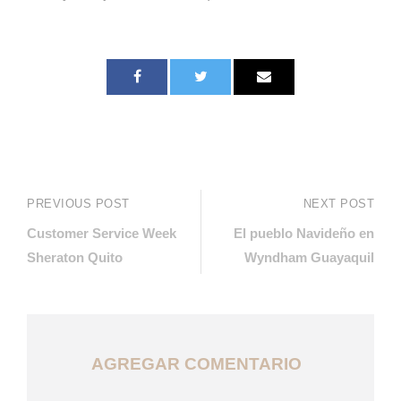
PREVIOUS POST
NEXT POST
Customer Service Week
El pueblo Navideño en
Sheraton Quito
Wyndham Guayaquil
AGREGAR COMENTARIO