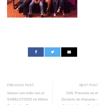
PREVIOUS POST
NEXT POST
Vamos con todo con el
GHL Presente en el
SABELOTODO en Hilton
Desierto de Atacama –