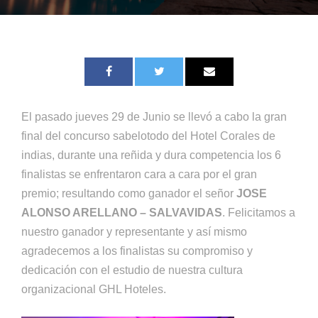
El pasado jueves 29 de Junio se llevó a cabo la gran
final del concurso sabelotodo del Hotel Corales de
indias, durante una reñida y dura competencia los 6
finalistas se enfrentaron cara a cara por el gran
premio; resultando como ganador el señor
JOSE
ALONSO ARELLANO – SALVAVIDAS
. Felicitamos a
nuestro ganador y representante y así mismo
agradecemos a los finalistas su compromiso y
dedicación con el estudio de nuestra cultura
organizacional GHL Hoteles.