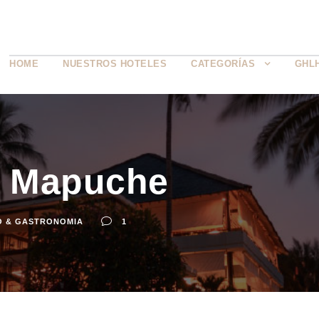
HOME
NUESTROS HOTELES
CATEGORÍAS
GHL
a Mapuche
O & GASTRONOMIA
1