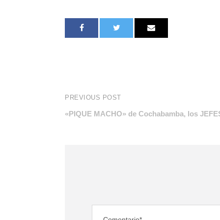
PREVIOUS POST
«PIQUE MACHO» de Cochabamba, los JEFE