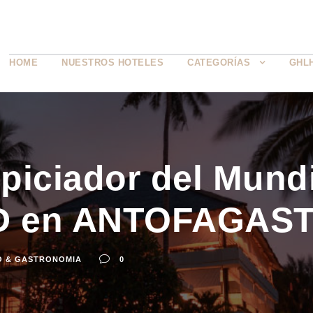
HOME
NUESTROS HOTELES
CATEGORÍAS
GHL
iciador del Mundi
 en ANTOFAGAS
O & GASTRONOMIA
0