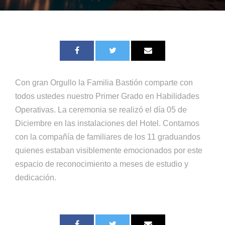
Con gran Orgullo la Familia Bastión comparte con
todos ustedes nuestro Primer Grado en Habilidades
Operativas. La ceremonia se realizó el día 05 de
Diciembre en las instalaciones del Hotel. Contamos
con la compañía de familiares de los 11 graduandos
quienes estaban visiblemente emocionados por este
espacio de reconocimiento a meses de estudio y
dedicación.