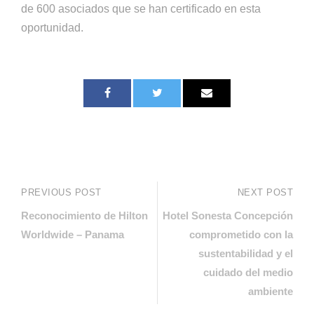
de 600 asociados que se han certificado en esta
oportunidad.
PREVIOUS POST
NEXT POST
Reconocimiento de Hilton
Hotel Sonesta Concepción
Worldwide – Panama
comprometido con la
sustentabilidad y el
cuidado del medio
ambiente