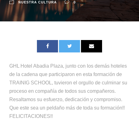
NUESTRA CULTURA
0
GHL Hotel Abadia Plaza, junto con los demás hoteles
de la cadena que participaron en esta formación de
TRAINIG SCHOOL, tuvieron el orgullo de culminar su
proceso en compañía de todos sus compañeros.
Resaltamos su esfuerzo, dedicación y compromiso.
Que este sea un peldaño más de toda su formación!!
FELICITACIONES!!