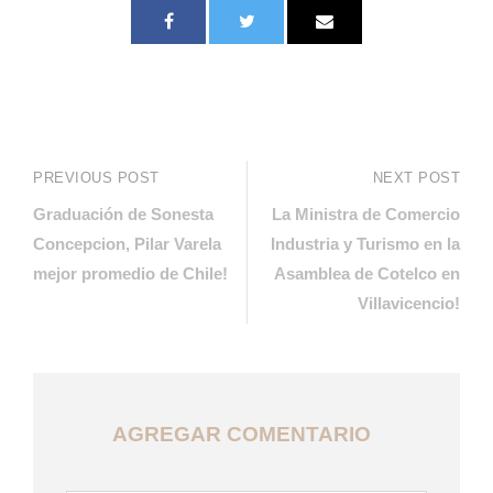
PREVIOUS POST
NEXT POST
Graduación de Sonesta
La Ministra de Comercio
Concepcion, Pilar Varela
Industria y Turismo en la
mejor promedio de Chile!
Asamblea de Cotelco en
Villavicencio!
AGREGAR COMENTARIO