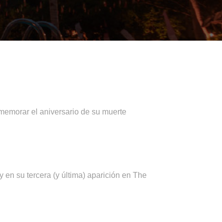
memorar el aniversario de su muerte
 en su tercera (y última) aparición en The