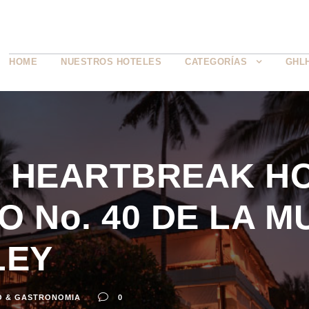
HOME
NUESTROS HOTELES
CATEGORÍAS
GHL
 HEARTBREAK HO
O No. 40 DE LA M
LEY
O & GASTRONOMIA
0