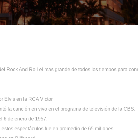
del Rock And Roll el mas grande de todos los tiempos para con
r Elvis en la RCA Victor.
ntó la canción en vivo en el programa de televisión de la CBS, y
l 6 de enero de 1957.
 estos espectáculos fue en promedio de 65 millones.