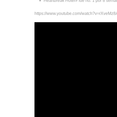
Heartbreak Hotel» fue no. 1 por 8 sema
https://www.youtube.com/watch?v=rXveMz8