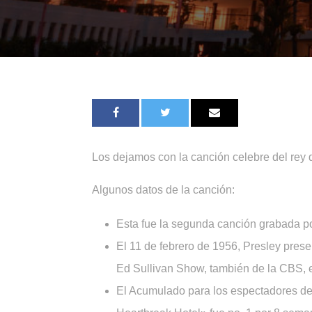
Los dejamos con la canción celebre del rey 
Algunos datos de la canción:
Esta fue la segunda canción grabada po
El 11 de febrero de 1956, Presley prese
Ed Sullivan Show, también de la CBS, e
El Acumulado para los espectadores de