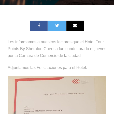
Les informamos a nuestros lectores que el Hotel Four
Points By Sheraton Cuenca fue condecorado el jueves
por la Cámara de Comercio de la ciudad
Adjuntamos las Felicitaciones para el Hotel.