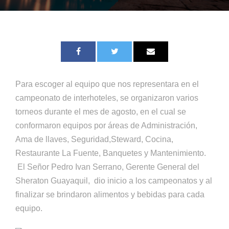
Para escoger al equipo que nos representara en el
campeonato de interhoteles, se organizaron varios
torneos durante el mes de agosto, en el cual se
conformaron equipos por áreas de Administración,
Ama de llaves, Seguridad,Steward, Cocina,
Restaurante La Fuente, Banquetes y Mantenimiento.
El Señor Pedro Ivan Serrano, Gerente General del
Sheraton Guayaquil, dio inicio a los campeonatos y al
finalizar se brindaron alimentos y bebidas para cada
equipo.