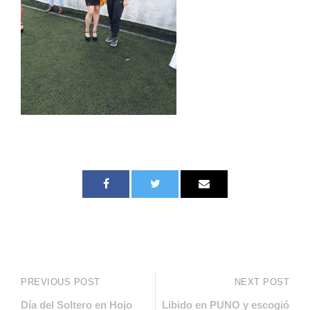
PREVIOUS POST
NEXT POST
Día del Soltero en Hojo
Libido en PUNO y escogió