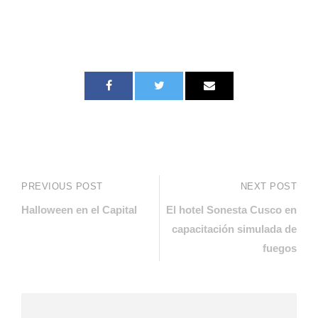
PREVIOUS POST
NEXT POST
Halloween en el Capital
El hotel Sonesta Cusco en
capacitación simulada de
fuegos