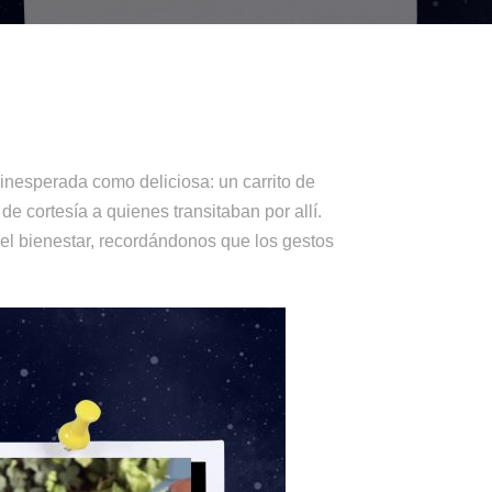
inesperada como deliciosa: un carrito de
e cortesía a quienes transitaban por allí.
 el bienestar, recordándonos que los gestos