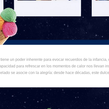
tiene un poder inherente para evocar recuerdos de la infancia
apacidad para refrescar en los momentos de calor nos llevan 
 helado se asocie con la alegría: desde hace décadas, este dulc