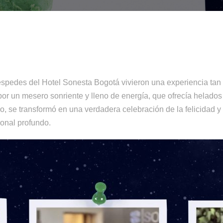
éspedes del Hotel Sonesta Bogotá vivieron una experiencia tan 
r un mesero sonriente y lleno de energía, que ofrecía helados d
, se transformó en una verdadera celebración de la felicidad y
onal profundo.