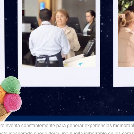
se reinventa constantemente para generar experiencias memorabl
acto inesperado puede dejar una huella imborrable en los cora