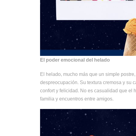
El poder emocional del helado
El helado, mucho más que un simple postre, 
despreocupación. Su textura cremosa y su c
confort y felicidad. No es casualidad que el
familia y encuentros entre amigos.