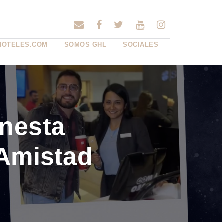
HOTELES.COM
SOMOS GHL
SOCIALES
onesta
 Amistad