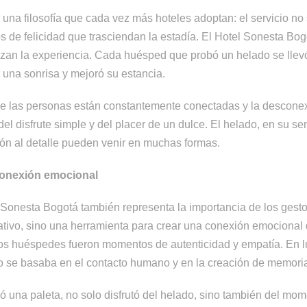
a una filosofía que cada vez más hoteles adoptan: el servicio no
 de felicidad que trasciendan la estadía. El Hotel Sonesta Bo
izan la experiencia. Cada huésped que probó un helado se llevó
 una sonrisa y mejoró su estancia.
e las personas están constantemente conectadas y la descon
el disfrute simple y del placer de un dulce. El helado, en su se
ción al detalle pueden venir en muchas formas.
 conexión emocional
 Sonesta Bogotá también representa la importancia de los gestos 
ativo, sino una herramienta para crear una conexión emocional 
los huéspedes fueron momentos de autenticidad y empatía. En lug
cio se basaba en el contacto humano y en la creación de memori
ó una paleta, no solo disfrutó del helado, sino también del mom