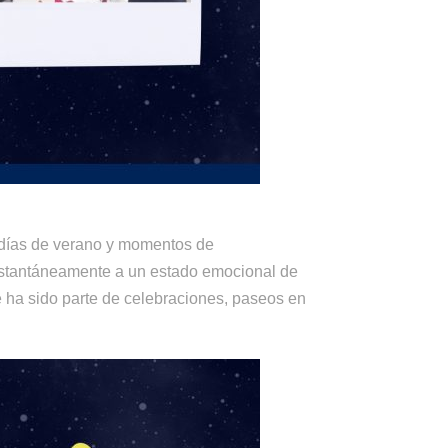
, días de verano y momentos de
instantáneamente a un estado emocional de
e ha sido parte de celebraciones, paseos en