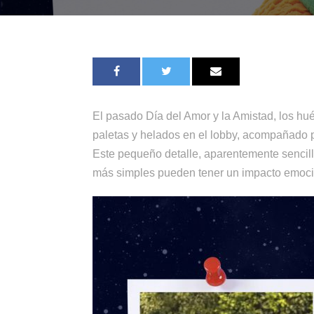
El pasado Día del Amor y la Amistad, los hu
paletas y helados en el lobby, acompañado po
Este pequeño detalle, aparentemente sencillo
más simples pueden tener un impacto emoci