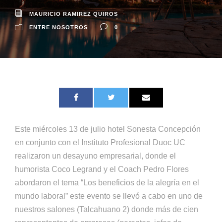
MAURICIO RAMIREZ QUIROS
ENTRE NOSOTROS
0
Este miércoles 13 de julio hotel Sonesta Concepción
en conjunto con el Instituto Profesional Duoc UC
realizaron un desayuno empresarial, donde el
humorista Coco Legrand y el Coach Pedro Flores
abordaron el tema “Los beneficios de la alegría en el
mundo laboral” este evento se llevó a cabo en uno de
nuestros salones (Talcahuano 2) donde más de cien