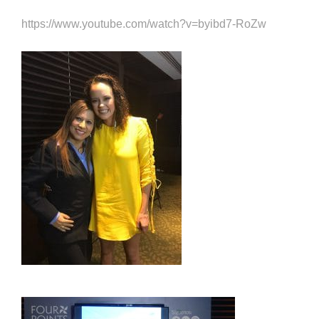
https://www.youtube.com/watch?v=byibd7-RoZw