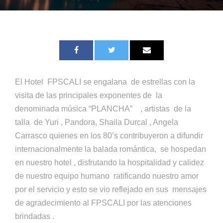
El Hotel FPSCALI se engalana de estrellas con la
visita de las principales exponentes de la
denominada música “PLANCHA” , artistas de la
talla de Yuri , Pandora, Shaila Durcal , Angela
Carrasco quienes en los 80’s
contribuyeron a difundir
internacionalmente la balada romántica, se hospedan
en nuestro hotel , disfrutando la hospitalidad y calidez
de nuestro equipo humano ratificando nuestro amor
por el servicio y esto se vio reflejado en sus mensajes
de agradecimiento al FPSCALI por las atenciones
brindadas .