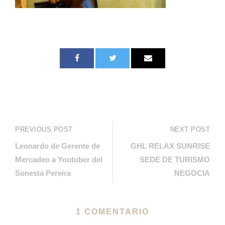
PREVIOUS POST
NEXT POST
Leonardo de Gerente de
GHL RELAX SUNRISE
Mercadeo a Youtuber del
SEDE DE TURISMO
Sonesta Pereira
NEGOCIA
1 COMENTARIO