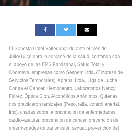
El Sonesta Hotel Valledupar durante el mes de
Julio/16 celebró la semana de la salud, contando con
el apoyo de las EPS Famisanar, Salud Total y
Coomeva, empresas como Sespem Ltda. (Empresa de
Servicios Temporales), Aprehsi Ltda., Liga de Lucha
Contra el Cáncer, Hemocentro, Laboratorios Nancy
Flórez, Óptica Sion, Alcohólicos Anónimos. Quienes
nos practicaron tamizajes (Peso, talla, control arterial,
Imc), charlas sobre la prevención de enfermedades
cardiovascular, prevención de cáncer, prevención de
enfermedades de transmisión sexual, prevención del