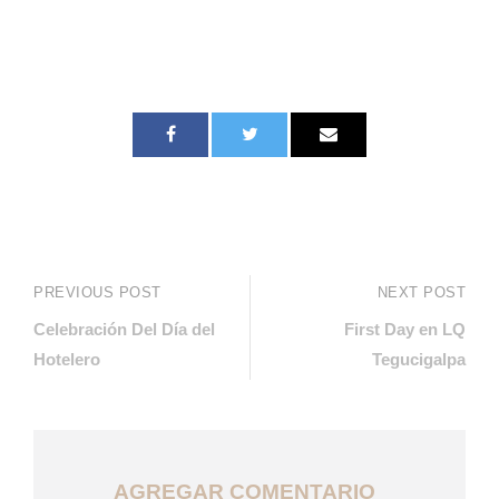
PREVIOUS POST
NEXT POST
Celebración Del Día del
First Day en LQ
Hotelero
Tegucigalpa
AGREGAR COMENTARIO