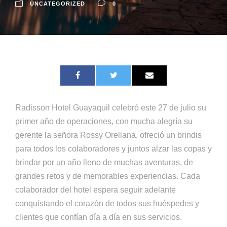
UNCATEGORIZED
0
Radisson Hotel Guayaquil celebró este 27 de julio su
primer año de operaciones, con mucha alegría su
gerente la señora Rossy Orellana, ofreció un brindis
para todos los colaboradores y juntos alzar las copas y
brindar por un año lleno de muchas aventuras, de
grandes retos y de memorables experiencias. Cada
colaborador del hotel espera seguir adelante
conquistando el corazón de todos sus huéspedes y
clientes que confían día a día en sus servicios.