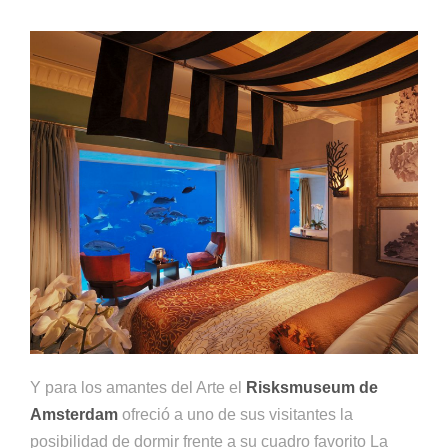
Y para los amantes del Arte el
Risksmuseum
de
Amsterdam
ofreció a uno de sus visitantes la
posibilidad de dormir frente a su cuadro favorito La