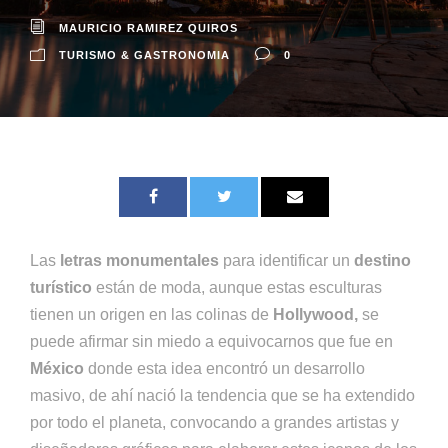
MAURICIO RAMIREZ QUIROS
TURISMO & GASTRONOMIA
0
Las
letras monumentales
para identificar un
destino
turístico
están de moda, aunque estas esculturas
tienen un origen en las colinas de
Hollywood
,
se
puede afirmar sin miedo a equivocarnos que fue en
México
donde esta idea encontró un desarrollo
masivo, de ahí nació la tendencia que se ha extendido
por todo el planeta, convocando a grandes artistas y