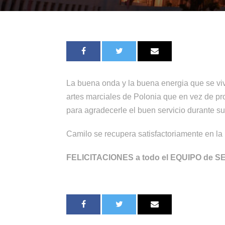
La buena onda y la buena energia que se vi
artes marciales de Polonia que en vez de pr
para agradecerle el buen servicio durante su
Camilo se recupera satisfactoriamente en la 
FELICITACIONES a todo el EQUIPO de SERVI