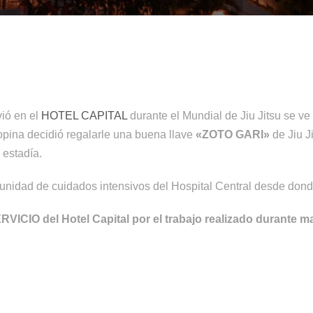
vió en el
HOTEL CAPITAL
durante el Mundial de Jiu Jitsu se ve
opina decidió regalarle una buena llave
«ZOTO GARI»
de Jiu J
 estadía.
unidad de cuidados intensivos del Hospital Central desde donde
CIO del Hotel Capital por el trabajo realizado durante mas