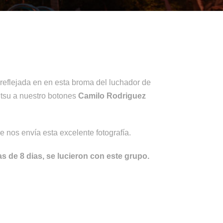
 reflejada en en esta broma del luchador de
itsu a nuestro botones
Camilo Rodriguez
 nos envía esta excelente fotografía.
 de 8 dias, se lucieron con este grupo.