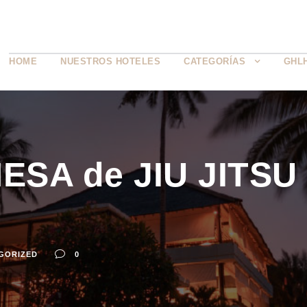
HOME
NUESTROS HOTELES
CATEGORÍAS
GHL
ESA de JIU JITSU 
GORIZED
0