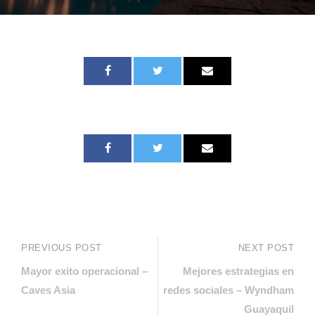
PREVIOUS POST
NEXT POST
Mayor exito operacional –
Mejores estrategias en
Caves Asia
redes sociales – Wyndham
Guayaquil