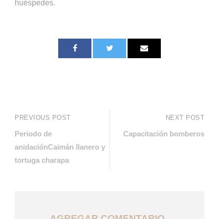
huéspedes.
PREVIOUS POST
NEXT POST
Periodo de
Capacitación bomberos
anidaciónCaimán llanero y
tortuga charapa
AGREGAR COMENTARIO