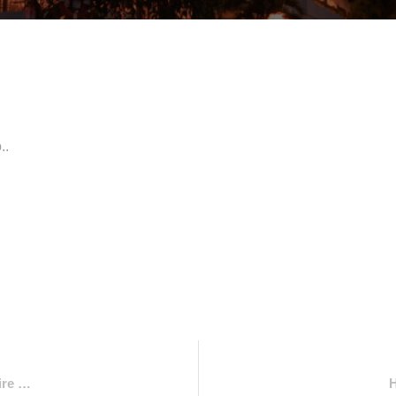
..
aire …
H