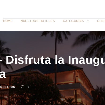
HOME
NUESTROS HOTELES
CATEGORÍAS
GHL
 Disfruta la Inaug
a
NOSOTROS
0