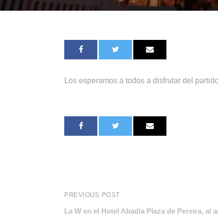
Los esperamos a todos a disfrutar del partido
PREVIOUS POST
La W en el Hotel Abadia Plaza de Pereira, al 