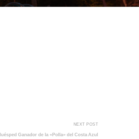
NEXT POST
uésped Ganador de la «Polla» del Costa Azul