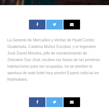
La Gerente de Mercadeo y Ventas de Hyatt Centric
Guatemala, Catalina Muñoz Escobar, y el Ingeniero
José David Morales, jefe de mantenimiento de
Sheraton San José, reciben las llaves de las primeras
habitaciones para ser ocupadas, no se pierdan la
apertura de este hotel muy pronto! Espere noticias en
Notihoteles.