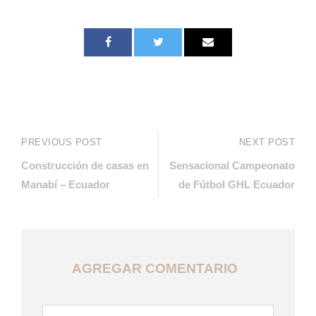
PREVIOUS POST
NEXT POST
Construcción de casas en
Sensacional Campeonato
Manabí – Ecuador
de Fútbol GHL Ecuador
AGREGAR COMENTARIO