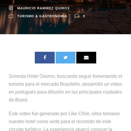
MAURICIO RAMIREZ QUIROS
TURISMO & GASTRONOMIA
0
Sonesta Hotel Osorno, buscando seguir fomentando el
turismo para el mercado Brasileño, desarrolló un video
en portugués para difusión en las principales ciudades
de Brasil.
Este video fue generado por Like Chile, ellos tomaron
nuestro hotel como sede para el recorrido de este
circuito turístico. La experiencia abarcó conocer la