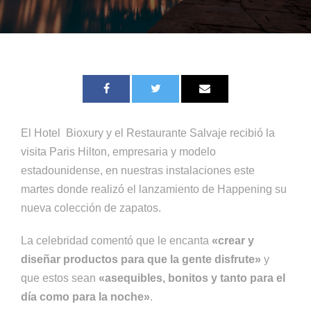
El Hotel Bioxury y el Restaurante Salvaje recibió la
visita Paris Hilton, empresaria y modelo
estadounidense, en nuestras instalaciones este
martes donde realizó el lanzamiento de Happening su
nueva colección de zapatos.
La celebridad comentó que le encanta
«crear y
diseñar productos para que la gente disfrute»
y
que estos sean
«asequibles, bonitos y tanto para el
día como para la noche»
.