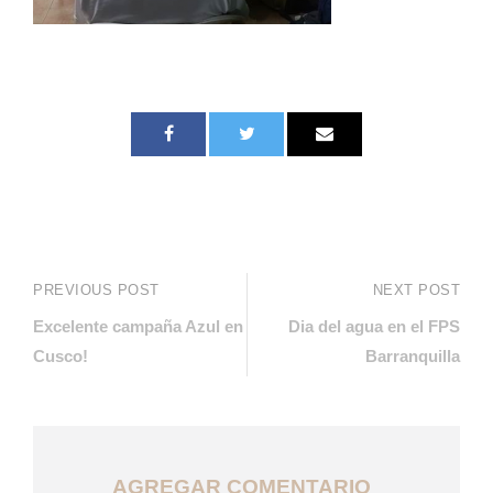
PREVIOUS POST
NEXT POST
Excelente campaña Azul en
Dia del agua en el FPS
Cusco!
Barranquilla
AGREGAR COMENTARIO