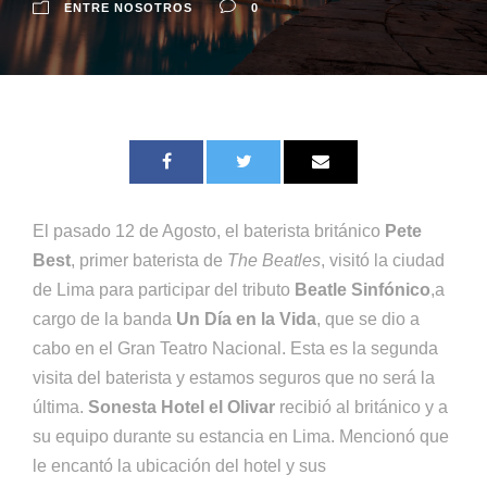
ENTRE NOSOTROS
0
El pasado 12 de Agosto, el baterista británico
Pete
Best
, primer baterista de
The Beatles
, visitó la ciudad
de Lima para participar del tributo
Beatle Sinfónico
,a
cargo de la banda
Un Día en la Vida
, que se dio a
cabo en el Gran Teatro Nacional. Esta es la segunda
visita del baterista y estamos seguros que no será la
última.
Sonesta Hotel el Olivar
recibió al británico y a
su equipo durante su estancia en Lima. Mencionó que
le encantó la ubicación del hotel y sus