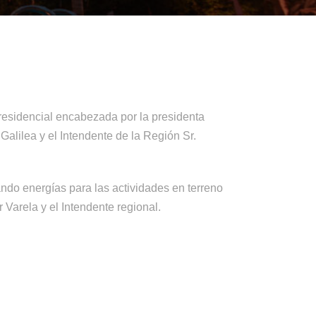
 presidencial encabezada por la presidenta
Galilea y el Intendente de la Región Sr.
ando energías para las actividades en terreno
r Varela y el Intendente regional.