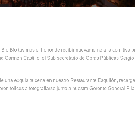
del Bío Bío tuvimos el honor de recibir nuevamente a la comitiva
lud Carmen Castillo, el Sub secretario de Obras Públicas Sergio 
to de una exquisita cena en nuestro Restaurante Esquilón, recarg
eron felices a fotografiarse junto a nuestra Gerente General Pila