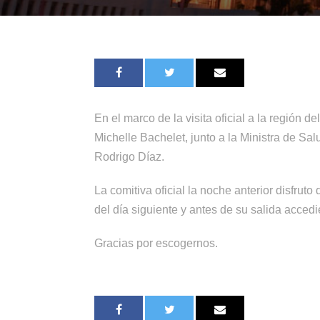
En el marco de la visita oficial a la región 
Michelle Bachelet, junto a la Ministra de Sa
Rodrigo Díaz.
La comitiva oficial la noche anterior disfru
del día siguiente y antes de su salida accedi
Gracias por escogernos.