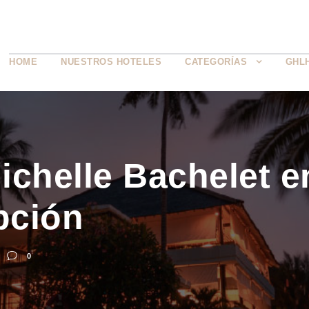
HOME
NUESTROS HOTELES
CATEGORÍAS
GHL
ichelle Bachelet 
pción
0