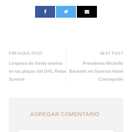
PREVIOUS POST
NEXT POST
Limpieza de fondo marino
Presidenta Michelle
en las playas del GHL Relax
Bachelet en Sonesta Hotel
Sunrise
Concepción
AGREGAR COMENTARIO