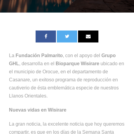
La
Fundación Palmarito
, con el apoyo del
Grupo
GHL
, desarrolla en el
Bioparque Wisirare
ubicado en
el municipio de Orocue, en el departamento de
Casanare, un exitoso programa de reproducción en
cautiverio de ésta emblemática especie de nuestros
Llanos Orientales.
Nuevas vidas en
Wisirare
La gran noticia, la excelente noticia que hoy queremos
compartir, es que en los días de la Semana Santa