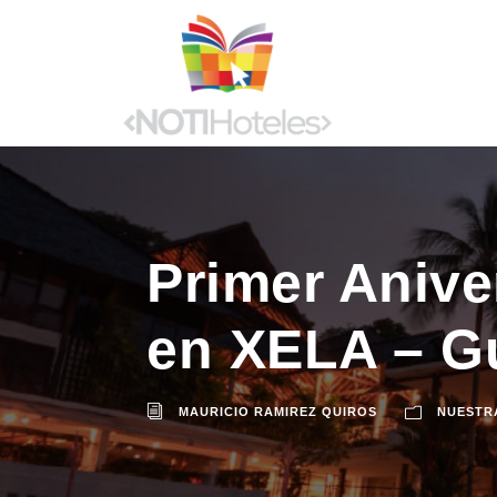
Primer Anive
en XELA – G
MAURICIO RAMIREZ QUIROS
NUESTR