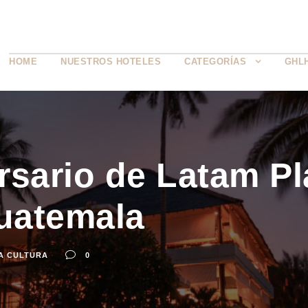
HOME
NUESTROS HOTELES
CATEGORÍAS
GHL
rsario de Latam Pl
uatemala
A CULTURA
0