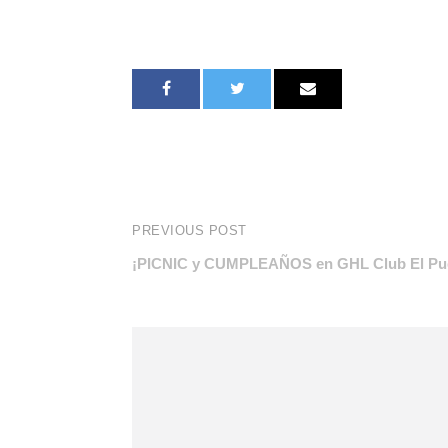
PREVIOUS POST
¡PICNIC y CUMPLEAÑOS en GHL Club El Pu