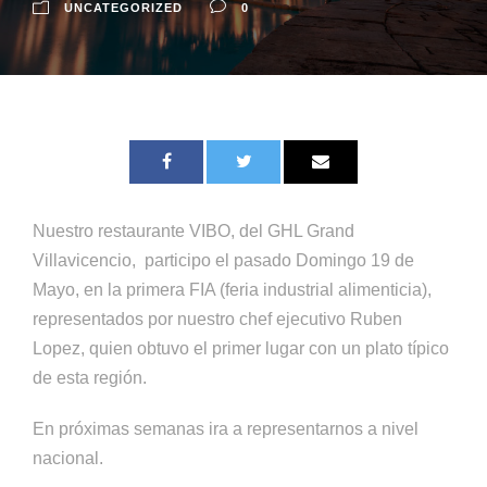
UNCATEGORIZED
0
Nuestro restaurante VIBO, del GHL Grand
Villavicencio, participo el pasado Domingo 19 de
Mayo, en la primera FIA (feria industrial alimenticia),
representados por nuestro chef ejecutivo Ruben
Lopez, quien obtuvo el primer lugar con un plato típico
de esta región.
En próximas semanas ira a representarnos a nivel
nacional.