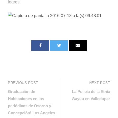
logros.
PREVIOUS POST
NEXT POST
Graduación de
La Policía de la Etnia
Habitaciones en los
Wayuu en Valledupar
periódicos de Osorno y
Concepción! Los Angeles