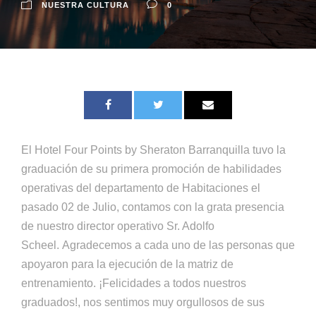
NUESTRA CULTURA
0
El Hotel Four Points by Sheraton Barranquilla tuvo la
graduación de su primera promoción de habilidades
operativas del departamento de Habitaciones el
pasado 02 de Julio, contamos con la grata presencia
de nuestro director operativo Sr. Adolfo
Scheel. Agradecemos a cada uno de las personas que
apoyaron para la ejecución de la matriz de
entrenamiento. ¡Felicidades a todos nuestros
graduados!, nos sentimos muy orgullosos de sus